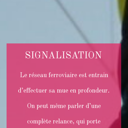
SIGNALISATION
Le réseau ferroviaire est entrain
d’effectuer sa mue en profondeur.
On peut même parler d’une
complète relance, qui porte