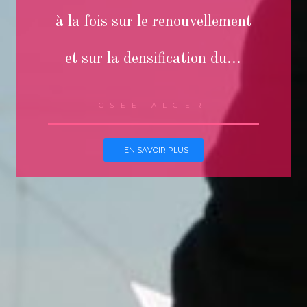
à la fois sur le renouvellement
et sur la densification du...
CSEE ALGER
EN SAVOIR PLUS