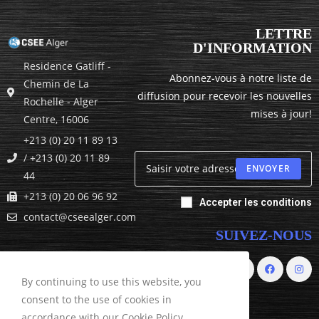
LETTRE
D'INFORMATION
Residence Gatliff -
Abonnez-vous à notre liste de
Chemin de La
diffusion pour recevoir les nouvelles
Rochelle - Alger
mises à jour!
Centre, 16006
+213 (0) 20 11 89 13
/ +213 (0) 20 11 89
ENVOYER
44
+213 (0) 20 06 96 92
Accepter les conditions
contact@cseealger.com
SUIVEZ-NOUS
By continuing to use this website, you
consent to the use of cookies in
accordance with our Cookie Policy.