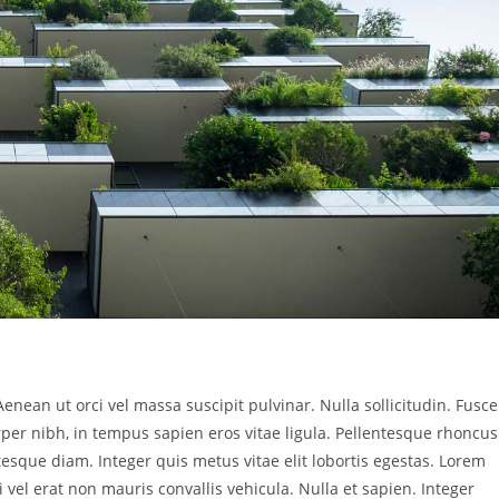
Aenean ut orci vel massa suscipit pulvinar. Nulla sollicitudin. Fusce
per nibh, in tempus sapien eros vitae ligula. Pellentesque rhoncus
ntesque diam. Integer quis metus vitae elit lobortis egestas. Lorem
 vel erat non mauris convallis vehicula. Nulla et sapien. Integer