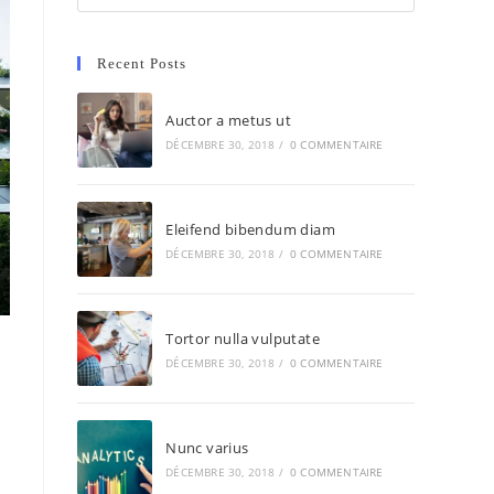
Recent Posts
Auctor a metus ut
DÉCEMBRE 30, 2018
/
0 COMMENTAIRE
Eleifend bibendum diam
DÉCEMBRE 30, 2018
/
0 COMMENTAIRE
Tortor nulla vulputate
DÉCEMBRE 30, 2018
/
0 COMMENTAIRE
Nunc varius
DÉCEMBRE 30, 2018
/
0 COMMENTAIRE