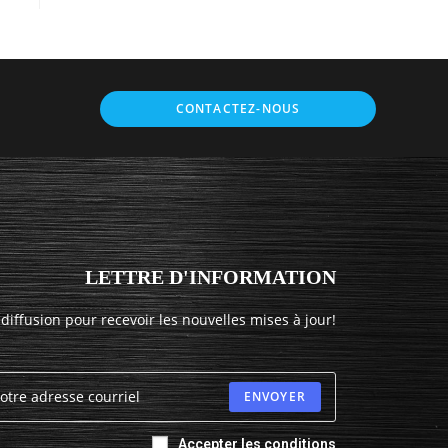
r
n
a
t
CONTACTEZ-NOUS
i
v
e
:
LETTRE D'INFORMATION
diffusion pour recevoir les nouvelles mises à jour!
ENVOYER
Accepter les conditions