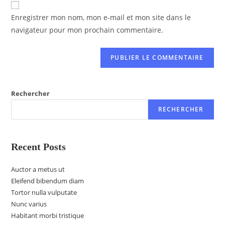
A
Enregistrer mon nom, mon e-mail et mon site dans le
l
navigateur pour mon prochain commentaire.
t
e
r
n
a
t
Rechercher
i
RECHERCHER
v
e
:
Recent Posts
Auctor a metus ut
Eleifend bibendum diam
Tortor nulla vulputate
Nunc varius
Habitant morbi tristique