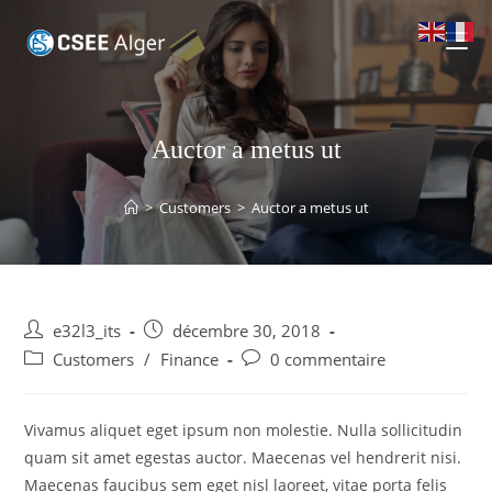
Auctor a metus ut
>
Customers
>
Auctor a metus ut
e32l3_its
décembre 30, 2018
Customers
/
Finance
0 commentaire
Vivamus aliquet eget ipsum non molestie. Nulla sollicitudin
quam sit amet egestas auctor. Maecenas vel hendrerit nisi.
Maecenas faucibus sem eget nisl laoreet, vitae porta felis