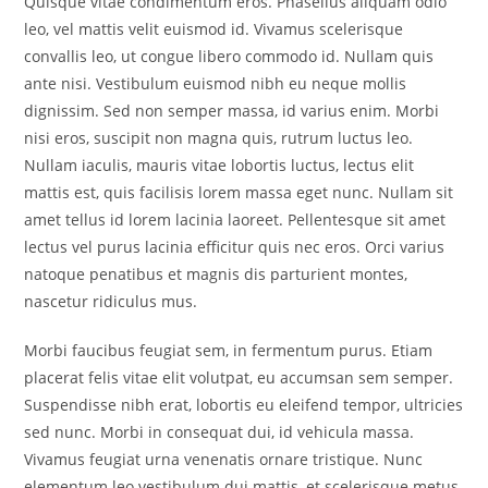
Quisque vitae condimentum eros. Phasellus aliquam odio
leo, vel mattis velit euismod id. Vivamus scelerisque
convallis leo, ut congue libero commodo id. Nullam quis
ante nisi. Vestibulum euismod nibh eu neque mollis
dignissim. Sed non semper massa, id varius enim. Morbi
nisi eros, suscipit non magna quis, rutrum luctus leo.
Nullam iaculis, mauris vitae lobortis luctus, lectus elit
mattis est, quis facilisis lorem massa eget nunc. Nullam sit
amet tellus id lorem lacinia laoreet. Pellentesque sit amet
lectus vel purus lacinia efficitur quis nec eros. Orci varius
natoque penatibus et magnis dis parturient montes,
nascetur ridiculus mus.
Morbi faucibus feugiat sem, in fermentum purus. Etiam
placerat felis vitae elit volutpat, eu accumsan sem semper.
Suspendisse nibh erat, lobortis eu eleifend tempor, ultricies
sed nunc. Morbi in consequat dui, id vehicula massa.
Vivamus feugiat urna venenatis ornare tristique. Nunc
elementum leo vestibulum dui mattis, et scelerisque metus