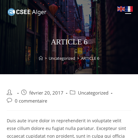
ARTICLE 6
>
Uncategorized
>
ARTICLE 6
février 20, 2017
Uncategorized
0 commentaire
Duis aute irure dolor in reprehenderit in voluptate velit
esse cillum dolore eu fugiat nulla pariatur. Excepteur sint
occaecat cupidatat non proident, sunt in culpa qui officia