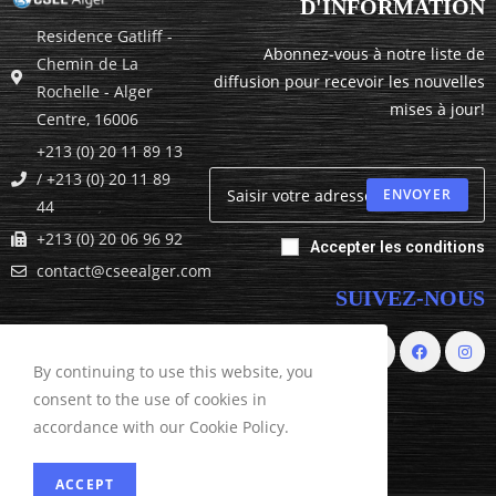
D'INFORMATION
Residence Gatliff -
Abonnez-vous à notre liste de
Chemin de La
diffusion pour recevoir les nouvelles
Rochelle - Alger
mises à jour!
Centre, 16006
+213 (0) 20 11 89 13
/ +213 (0) 20 11 89
ENVOYER
44
+213 (0) 20 06 96 92
Accepter les conditions
contact@cseealger.com
SUIVEZ-NOUS
By continuing to use this website, you
consent to the use of cookies in
accordance with our Cookie Policy.
ACCEPT