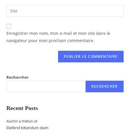
A
Enregistrer mon nom, mon e-mail et mon site dans le
l
navigateur pour mon prochain commentaire.
t
e
r
n
a
t
Rechercher
i
RECHERCHER
v
e
:
Recent Posts
Auctor a metus ut
Eleifend bibendum diam