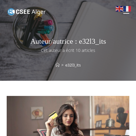
Auteur/autrice :
e32l3_its
Cet auteur a écrit 10 articles
>
e32l3_its